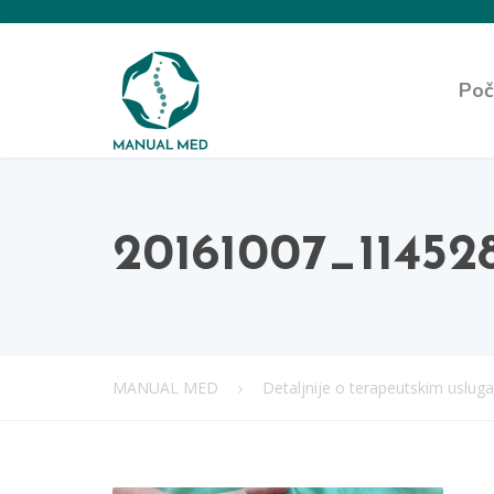
Poč
20161007_11452
MANUAL MED
Detaljnije o terapeutskim uslu