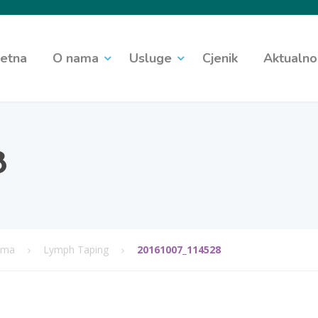
etna
O nama
Usluge
Cjenik
Aktualno
8
gama
Lymph Taping
20161007_114528